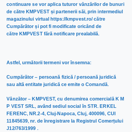
continuare se vor aplica tuturor vânzărilor de bunuri
de către KMPVEST și partenerii săi, prin intermediul
magazinului virtual https://kmpvest.ro/ către
Cumpărător și pot fi modificate oricând de
către KMPVEST fără notificare prealabilă.
Astfel, următorii termeni vor însemna:
Cumpărător – persoană fizică / persoană juridică
sau altă entitate juridică ce emite o Comandă.
Vânzător – KMPVEST, cu denumirea comercială K M
P VEST SRL, având sediul social în STR. ERKEL
FERENC, NR.2-4, Cluj-Napoca, Cluj, 400096, CUI
11845639, nr. de înregistrare la Registrul Comerțului
J12/763/1999 .