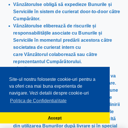
Vânzătorulse obligă să expedieze Bunurile și
Serviciile în sistem de curierat door-to-door către
Cumpărător.
Vânzătorulse eliberează de riscurile și
responsabilitățile asociate cu Bunurile și
Serviciile în momentul predării acestora către
societatea de curierat intern cu
care Vânzătorul colaborează sau către
reprezentantul Cumpărătorului.
Vânzătorulva asigura ambalarea
corespunzătoare a Bunurilor și Serviciilor și va
Site-ul nostru foloseste cookie-uri pentru a
asigura transmiterea documentelor însoțitoare.
va oferi cea mai buna experienta de
Vânzătorulnu poate fi responsabil pentru daune
navigare. Vezi detalii despre cookie-uri
de orice fel pe care Cumpărătorul sau oricare
Politica de Confidentialitate
terță parte o poate suferi ca rezultat al îndeplinirii
de către Vânzător a oricărei din obligațiile sale
Accept
conform Comenzii și pentru daune care rezultă
din utilizarea Bunurilor după livrare și în special