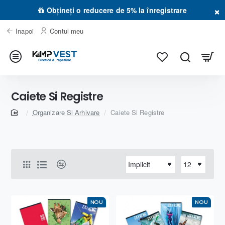
×
Obțineți o reducere de 5% la înregistrare
Inapoi
Contul meu
Caiete Si Registre
home
Organizare Si Arhivare
Caiete Si Registre
NOU
NOU