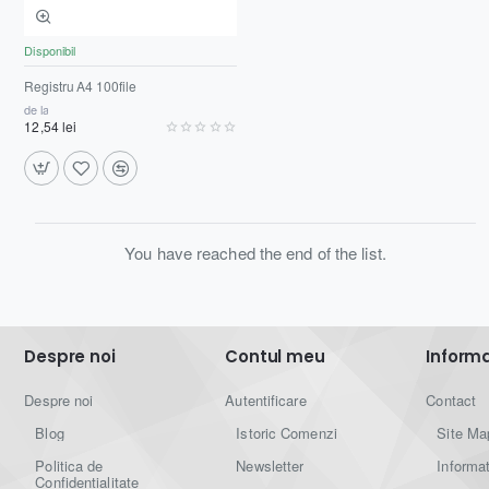
Disponibil
Registru A4 100file
de la
12,54 lei
You have reached the end of the list.
Despre noi
Contul meu
Informat
Despre noi
Autentificare
Contact
Blog
Istoric Comenzi
Site Ma
Politica de
Newsletter
Informat
Confidentialitate