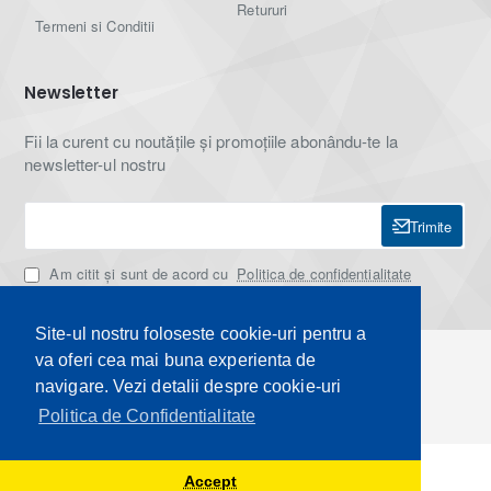
Retururi
Termeni si Conditii
Newsletter
Fii la curent cu noutățile și promoțiile abonându-te la
newsletter-ul nostru
Trimite
Am citit şi sunt de acord cu
Politica de confidentialitate
Site-ul nostru foloseste cookie-uri pentru a
Copyright © 2024, KMPVEST.RO, by Servicii-Website.ro
va oferi cea mai buna experienta de
navigare. Vezi detalii despre cookie-uri
Politica de Confidentialitate
Product Filter
Accept