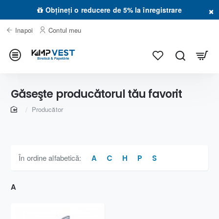
×
Obțineți o reducere de 5% la înregistrare
Inapoi
Contul meu
Găseşte producătorul tău favorit
home
Producător
În ordine alfabetică:
A
C
H
P
S
A