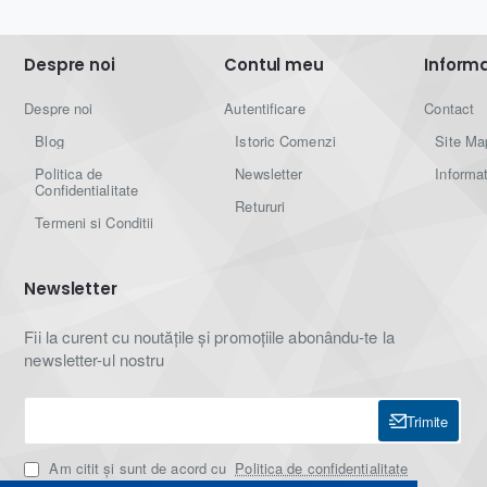
Despre noi
Contul meu
Informat
Despre noi
Autentificare
Contact
Blog
Istoric Comenzi
Site Ma
Politica de
Newsletter
Informat
Confidentialitate
Retururi
Termeni si Conditii
Newsletter
Fii la curent cu noutățile și promoțiile abonându-te la
newsletter-ul nostru
Trimite
Am citit şi sunt de acord cu
Politica de confidentialitate