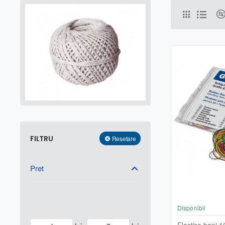
FILTRU
Resetare
Pret
Disponibil
Elastice bani 