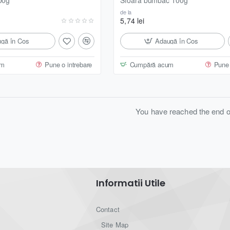
de la
5,74 lei
gă în Coş
Adaugă în Coş
um
Pune o intrebare
Cumpără acum
Pune 
You have reached the end of 
Informatii Utile
Contact
Site Map