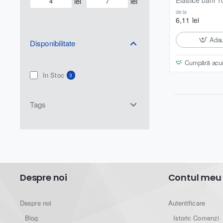
lei
lei
de la
6,11 lei
Adau
Disponibilitate
Cumpără ac
In Stoc
3
Tags
Despre noi
Contul meu
Despre noi
Autentificare
Blog
Istoric Comenzi