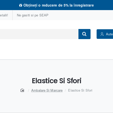
Obțineți o reducere de 5% la înregistrare
talii!
Ne gasiti si pe SEAP
Aute
Elastice Si Sfori
home
Ambalare Si Marcare
Elastice Si Sfori