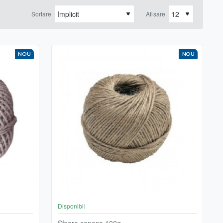
Sortare
Afisare
NOU
NOU
Disponibil
Sfoara canepa 100g